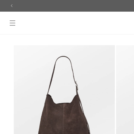
Skip to
content
Skip to
product
information