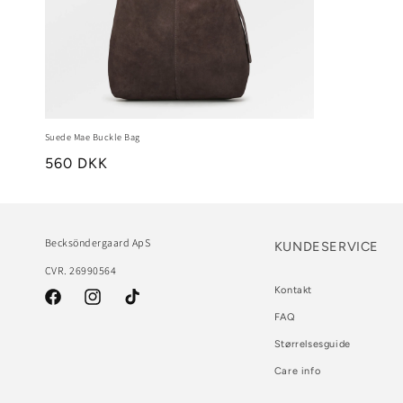
Suede Mae Buckle Bag
560 DKK
Becksöndergaard ApS
KUNDESERVICE
CVR. 26990564
Kontakt
Facebook
Instagram
TikTok
FAQ
Størrelsesguide
Care info