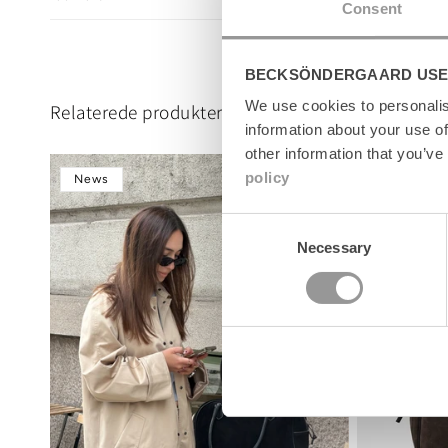
l
Consent
e
c
BECKSÖNDERGAARD USE
o
n
We use cookies to personalis
Relaterede produkter
t
information about your use of
e
other information that you’ve
n
policy
News
News
t
Consent
Necessary
Selection