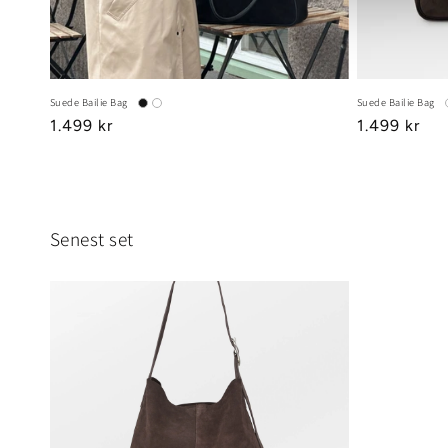
Suede Bailie Bag
Suede Bailie Bag
Regular
1.499 kr
Regular
1.499 kr
price
price
Senest set