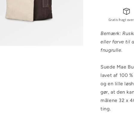
Gratis fragt over
Bemærk: Ruskin
eller farve ti
fnugrulle.
Suede Mae Buc
lavet af 100 %
og en lille lø
gør, at den k
målene 32 x 40
ting.