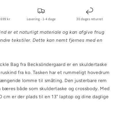
 699 kr
Levering - 1-4 dage
30 dages returret
d er et naturligt materiale og kan afgive fnug
l andre tekstiler. Dette kan nemt fjernes med en
kle Bag fra Becksöndergaard er en skuldertaske
 ruskind fra ko. Tasken har et rummeligt hovedrum
shængende lomme til småting. Den justerbare rem
an bæres både som skuldertaske og crossbody. Med
 cm er der plads til en 13" laptop og dine daglige