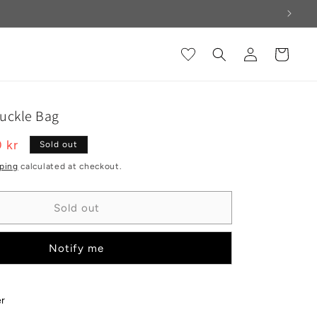
Log
Cart
in
uckle Bag
e
 kr
Sold out
ce
ping
calculated at checkout.
Sold out
Notify me
er