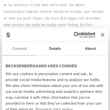
er du kommet til det helt rette sted. De lækre
badedragter klæder enhver moderne kvinde, som ønsker
at føle sig godt tilpas, når man skal ligge ved stranden
eller poolen og nyde en dejlig varm fridag. En flot
badedragt er et must til sommerens høje grader, og du
kan derfor finde den helt perfekte badedragt hos
Becksöndergaard.
Consent
Details
About
Med de perfekte badedragter kan du have den bedste dag ved vandet
BECKSÖNDERGAARD USES COOKIES
Så snart det bliver sommer, søger vi mod vandet uanset,
We use cookies to personalise content and ads, to
provide social media features and to analyse our traffic.
om vi er hjemme i Danmark eller på ferie i udlandet. Her
We also share information about your use of our site with
er det vigtigt, at man har det helt rigtige outfit, hvilket
our social media, advertising and analytics partners who
bl.a. indebærer flotte badedragter. Du bør altid have
may combine it with other information that you’ve
nogle forskellige typer badedragter, som man kan skifte
provided to them or that they’ve collected from your use
med. Det er nemlig helt essentielt, at du føler dig godt
of their services.
Personal data policy