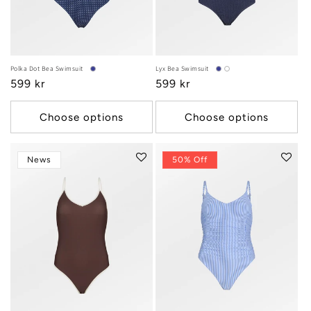
:
Polka Dot Bea Swimsuit
Lyx Bea Swimsuit
Regular
599 kr
Regular
599 kr
price
price
Choose options
Choose options
News
50% Off