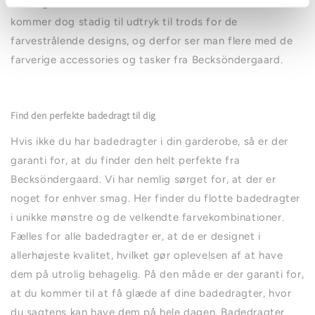
naturligvis holdt ved dette. De skandinaviske rødder
kommer dog stadig til udtryk til trods for de
farvestrålende designs, og derfor ser man flere med de
farverige accessories og tasker fra Becksöndergaard.
Find den perfekte badedragt til dig
Hvis ikke du har badedragter i din garderobe, så er der
garanti for, at du finder den helt perfekte fra
Becksöndergaard. Vi har nemlig sørget for, at der er
noget for enhver smag. Her finder du flotte badedragter
i unikke mønstre og de velkendte farvekombinationer.
Fælles for alle badedragter er, at de er designet i
allerhøjeste kvalitet, hvilket gør oplevelsen af at have
dem på utrolig behagelig. På den måde er der garanti for,
at du kommer til at få glæde af dine badedragter, hvor
du sagtens kan have dem på hele dagen. Badedragter