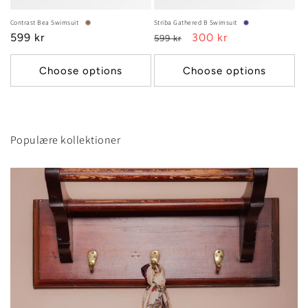
Contrast Bea Swimsuit
Striba Gathered B Swimsuit
Regular
599 kr
Regular
Sale
300 kr
599 kr
price
price
price
Choose options
Choose options
Populære kollektioner