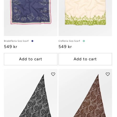
Brodefloria Sico Scarf
Crofloria Sico Scarf
Regular
549 kr
Regular
549 kr
price
price
Add to cart
Add to cart