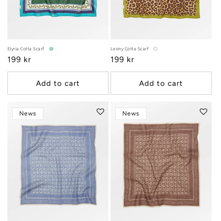
:
Elyria Cotta Scarf
Leony Cotta Scarf
Regular
199 kr
Regular
199 kr
price
price
Add to cart
Add to cart
News
News