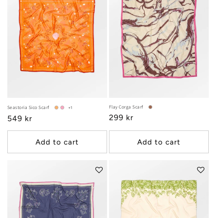
Flay Corga Scarf
Seastoria Sico Scarf
+1
Regular
299 kr
Regular
549 kr
price
price
Add to cart
Add to cart