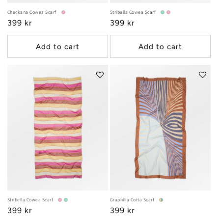
Checkana Cowea Scarf
Stribella Cowea Scarf
Regular
399 kr
Regular
399 kr
price
price
Add to cart
Add to cart
Stribella Cowea Scarf
Graphilia Cotta Scarf
Regular
399 kr
Regular
399 kr