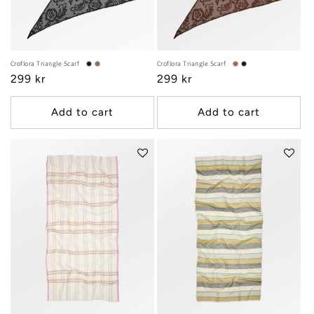
Croflora Triangle Scarf
Croflora Triangle Scarf
Regular
299 kr
Regular
299 kr
price
price
Add to cart
Add to cart