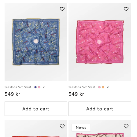
Seastoria Sico Scarf
Seastoria Sico Scarf
+1
+1
Regular
549 kr
Regular
549 kr
price
price
Add to cart
Add to cart
News