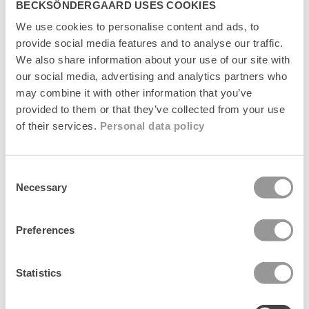
BECKSÖNDERGAARD USES COOKIES
50% Off
50% Off
We use cookies to personalise content and ads, to
provide social media features and to analyse our traffic.
We also share information about your use of our site with
our social media, advertising and analytics partners who
may combine it with other information that you’ve
provided to them or that they’ve collected from your use
of their services.
Personal data policy
Consent
Necessary
Selection
Edgia Cowea Scarf
Linoa Cotta Scarf
Regular
Sale
100 kr
Regular
Sale
75 kr
199 kr
149 kr
price
price
price
price
Preferences
Add to cart
Add to cart
Statistics
1
2