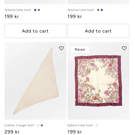
Talianna Cotta Scarf
Talianna Cotta Scarf
Regular
199 kr
Regular
199 kr
price
price
Add to cart
Add to cart
News
Croflora Triangle Scarf
Elyfiora Cotta Scarf
Regular
299 kr
Regular
199 kr