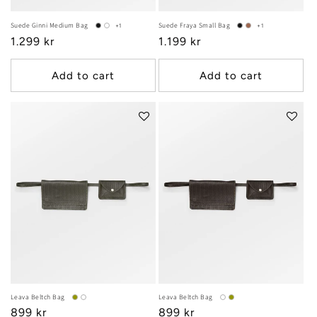
Suede Ginni Medium Bag
Suede Fraya Small Bag
+1
+1
Regular
1.299 kr
Regular
1.199 kr
price
price
Add to cart
Add to cart
Leava Beltch Bag
Leava Beltch Bag
Regular
899 kr
Regular
899 kr