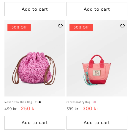
price
price
price
price
Add to cart
Add to cart
50% Off
50% Off
Mesh Straw Bina Bag
Canvas Gabby Bag
Regular
Sale
250 kr
Regular
Sale
300 kr
499 kr
599 kr
price
price
price
price
Add to cart
Add to cart