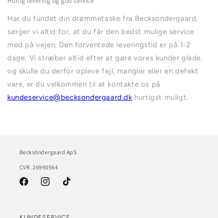
Hurtig levering og god service
Har du fundet din drømmetaske fra Becksöndergaard,
sørger vi altid for, at du får den bedst mulige service
med på vejen. Den forventede leveringstid er på 1-2
dage. Vi stræber altid efter at gøre vores kunder glade,
og skulle du derfor opleve fejl, mangler eller en defekt
vare, er du velkommen til at kontakte os på
kundeservice@becksondergaard.dk
hurtigst muligt.
Becksöndergaard ApS
CVR. 26990564
Facebook
Instagram
TikTok
KUNDESERVICE