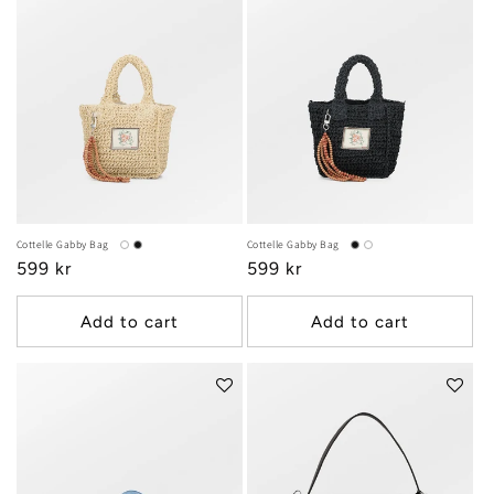
Cottelle Gabby Bag
Cottelle Gabby Bag
Regular
599 kr
Regular
599 kr
price
price
Add to cart
Add to cart