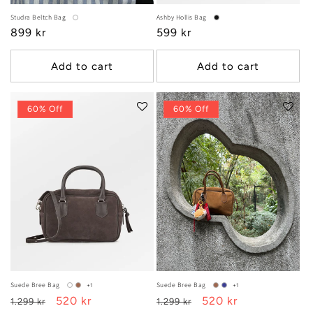
Studra Beltch Bag
Ashby Hollis Bag
Regular
899 kr
Regular
599 kr
price
price
Add to cart
Add to cart
60% Off
60% Off
Suede Bree Bag
Suede Bree Bag
+1
+1
Regular
Sale
520 kr
Regular
Sale
520 kr
1.299 kr
1.299 kr