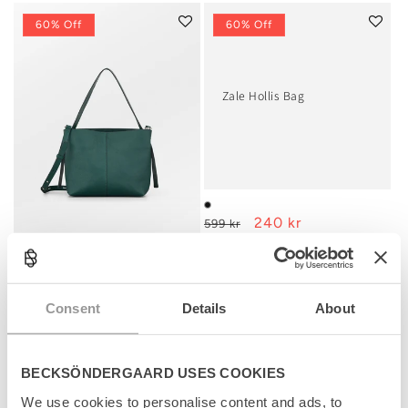
60% Off
60% Off
Zale Hollis Bag
Regular
Sale
240 kr
599 kr
price
price
Grain Fraya Small Bag
Regular
Sale
480 kr
1.199 kr
price
price
Consent
Details
About
Add to cart
Add to cart
BECKSÖNDERGAARD USES COOKIES
We use cookies to personalise content and ads, to
1
2