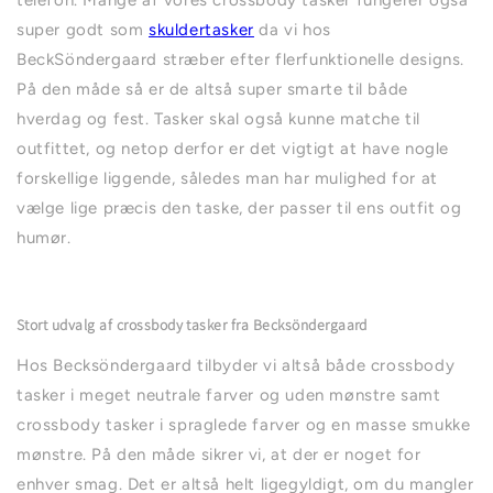
telefon. Mange af vores crossbody tasker fungerer også
super godt som
skuld
ertasker
da vi hos
BeckSöndergaard stræber efter flerfunktionelle designs.
På den måde så er de altså super smarte til både
hverdag og fest. Tasker skal også kunne matche til
outfittet, og netop derfor er det vigtigt at have nogle
forskellige liggende, således man har mulighed for at
vælge lige præcis den taske, der passer til ens outfit og
humør.
Stort udvalg af crossbody tasker fra Becksöndergaard
Hos Becksöndergaard tilbyder vi altså både crossbody
tasker i meget neutrale farver og uden mønstre samt
crossbody tasker i spraglede farver og en masse smukke
mønstre. På den måde sikrer vi, at der er noget for
enhver smag. Det er altså helt ligegyldigt, om du mangler