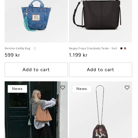
Denima Gabby Bag
Nappa Fraya Crossbody Taske - Sort
Regular
599 kr
Regular
1.199 kr
price
price
Add to cart
Add to cart
News
News