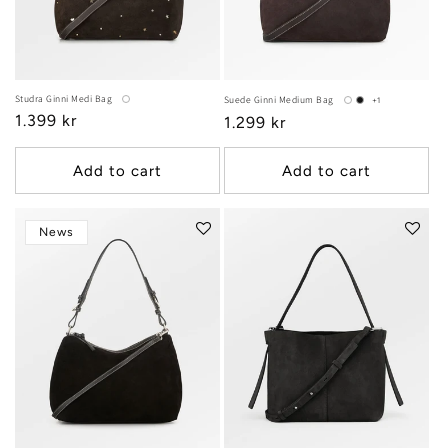
:
Studra Ginni Medi Bag
Suede Ginni Medium Bag
+1
Regular
1.399 kr
Regular
1.299 kr
price
price
Add to cart
Add to cart
News