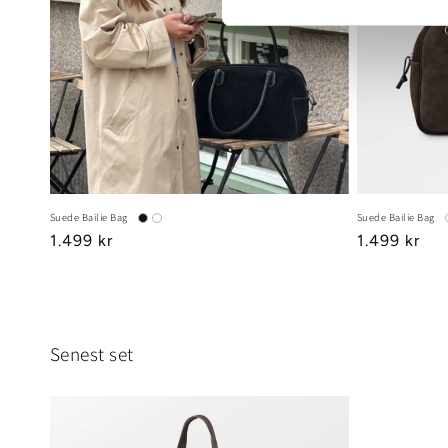
Suede Bailie Bag
Suede Bailie Bag
Regular
1.499 kr
Regular
1.499 kr
price
price
Senest set