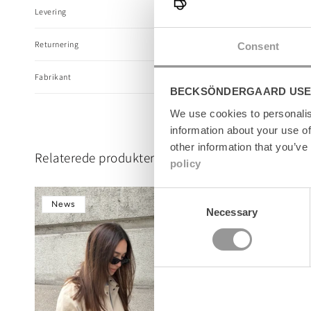
a
Levering
p
s
Returnering
Consent
i
b
Fabrikant
l
BECKSÖNDERGAARD USE
e
We use cookies to personalis
c
information about your use of
o
other information that you’ve
n
Relaterede produkter
policy
t
e
Consent
n
News
News
Necessary
Selection
t