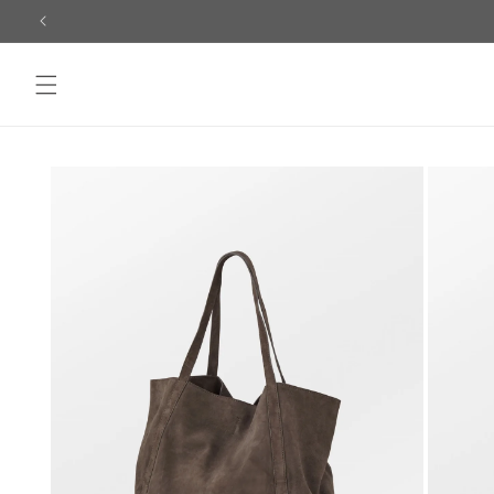
Skip to
content
Skip to
product
information