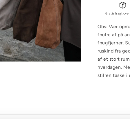
Gratis fragt over
Obs: Vær opmæ
fnulre af på a
fnugfjerner. S
ruskind fra ge
af et stort rum
hverdagen. Med
stilren taske i