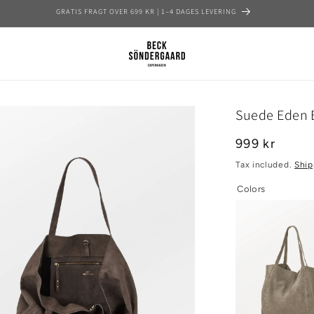
TILMELD DIG HER OG FÅ 15% PÅ DIN FØRSTE ORDRE
Suede Eden 
Regular
999 kr
price
Tax included.
Ship
Colors