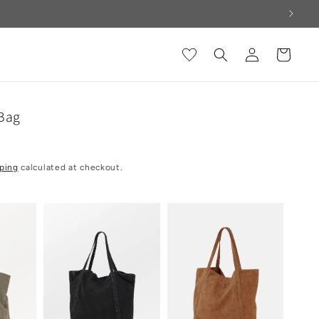
Log
Cart
in
Bag
ping
calculated at checkout.