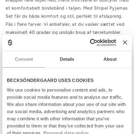
knapper hele vejen ned, mens shortsene er udstyret med
et komfortabelt bindebånd i taljen. Med Stripel Pyjamas
Set får du både komfort og stil, perfekt til afslapning.
Fås i flere farver. Vi anbefaler, at du vasker sættet ved
maksimalt 40 grader og undgår brug af tørretumbler.
C
Consent
Details
About
o
l
Produktinformation
l
BECKSÖNDERGAARD USES COOKIES
a
Størrelsesguide
p
We use cookies to personalise content and ads, to
s
provide social media features and to analyse our traffic.
Levering
i
We also share information about your use of our site with
b
our social media, advertising and analytics partners who
l
Returnering
e
may combine it with other information that you’ve
c
provided to them or that they’ve collected from your use
Fabrikant
o
of their services.
Personal data policy