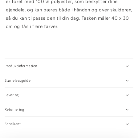
er foret med 100 % polyester, som beskytter dine
ejendele, og kan bæres både i hånden og over skulderen,
så du kan tilpasse den til din dag. Tasken måler 40 x 30
cm og fås i flere farver.
C
o
l
Produktinformation
l
a
Størrelsesguide
p
s
Levering
i
b
l
Returnering
e
c
Fabrikant
o
n