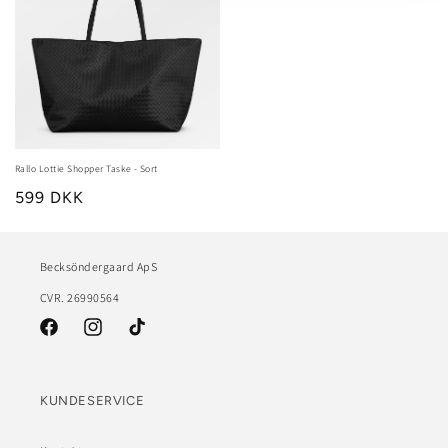
Rallo Lottie Shopper Taske - Sort
599 DKK
Becksöndergaard ApS
CVR. 26990564
Facebook
Instagram
TikTok
KUNDESERVICE