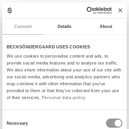
t
e
n
Relaterede produkter
t
Consent
Details
About
News
News
BECKSÖNDERGAARD USES COOKIES
We use cookies to personalise content and ads, to
provide social media features and to analyse our traffic.
We also share information about your use of our site with
our social media, advertising and analytics partners who
may combine it with other information that you’ve
provided to them or that they’ve collected from your use
of their services.
Personal data policy
Suede Bailie Bag
Suede Bailie Bag
Regular
1.499 kr
Regular
1.499 kr
price
price
Consent
Necessary
Selection
News
News