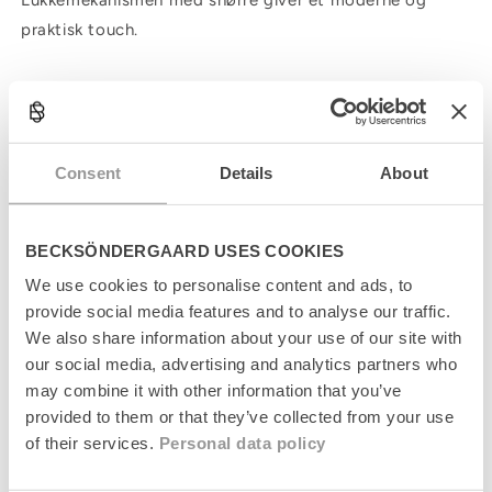
Lukkemekanismen med snørre giver et moderne og
praktisk touch.
C
o
l
Produktinformation
Consent
Details
About
l
a
Størrelsesguide
p
BECKSÖNDERGAARD USES COOKIES
s
Levering
i
We use cookies to personalise content and ads, to
b
provide social media features and to analyse our traffic.
l
Returnering
We also share information about your use of our site with
e
our social media, advertising and analytics partners who
c
Fabrikant
o
may combine it with other information that you’ve
n
provided to them or that they’ve collected from your use
t
of their services.
Personal data policy
e
n