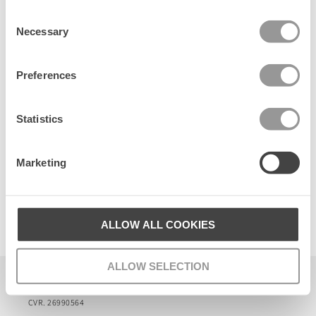
t
Consent
Senest set
Necessary
Selection
Preferences
Statistics
Marketing
Panel Harper Bag
ALLOW ALL COOKIES
480 DKK
ALLOW SELECTION
Becksöndergaard ApS
CVR. 26990564