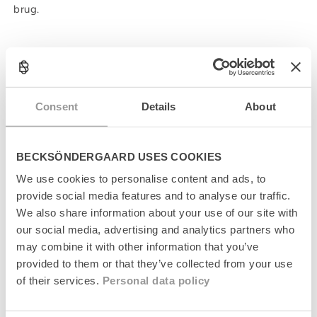
brug.
C
o
l
Produktinformation
Consent
Details
About
l
a
Størrelsesguide
p
s
BECKSÖNDERGAARD USES COOKIES
Levering
i
We use cookies to personalise content and ads, to
b
provide social media features and to analyse our traffic.
l
Returnering
e
We also share information about your use of our site with
c
our social media, advertising and analytics partners who
Fabrikant
o
may combine it with other information that you’ve
n
provided to them or that they’ve collected from your use
t
of their services.
Personal data policy
e
n
t