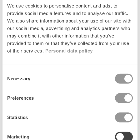
Suede Bailie Bag
Suede Bailie Bag
We use cookies to personalise content and ads, to
Regular
1.499 kr
Regular
1.499 kr
provide social media features and to analyse our traffic.
price
price
We also share information about your use of our site with
News
News
our social media, advertising and analytics partners who
may combine it with other information that you’ve
provided to them or that they’ve collected from your use
of their services.
Personal data policy
Consent
Necessary
Selection
Preferences
Grid Josie Bag
Grid Josie Bag
+1
+1
Regular
699 kr
Regular
699 kr
Statistics
price
price
Marketing
Senest set