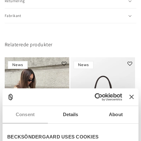
l
Returnering
e
c
Fabrikant
o
n
t
e
n
Relaterede produkter
t
News
News
Consent
Details
About
BECKSÖNDERGAARD USES COOKIES