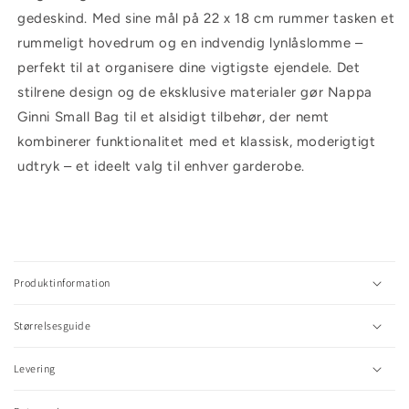
gedeskind. Med sine mål på 22 x 18 cm rummer tasken et
rummeligt hovedrum og en indvendig lynlåslomme –
perfekt til at organisere dine vigtigste ejendele. Det
stilrene design og de eksklusive materialer gør Nappa
Ginni Small Bag til et alsidigt tilbehør, der nemt
kombinerer funktionalitet med et klassisk, moderigtigt
udtryk – et ideelt valg til enhver garderobe.
C
o
l
Produktinformation
l
a
Størrelsesguide
p
s
Levering
i
b