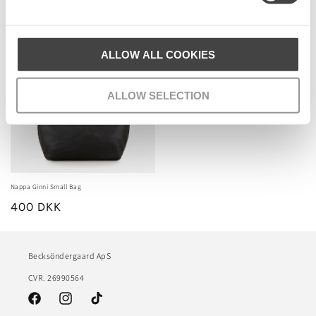
ALLOW ALL COOKIES
ALLOW SELECTION
Nappa Ginni Small Bag
400 DKK
Becksöndergaard ApS
CVR. 26990564
Facebook
Instagram
TikTok