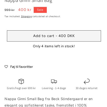
Nappa Ginni Small Bag
2
1
in
in
modal
modal
Regular
Sale
400 kr
999 kr
Sale
price
price
Tax included.
Shipping
calculated at checkout.
Add to cart - 400 DKK
Only 4 items left in stock!
Føj til favoritter
Gratis fragt over 699 kr
Levering - 1-4 dage
30 dages returret
Nappa Ginni Small Bag fra Beck Söndergaard er en
elegant og sofistikeret taske, fremstillet i 100%