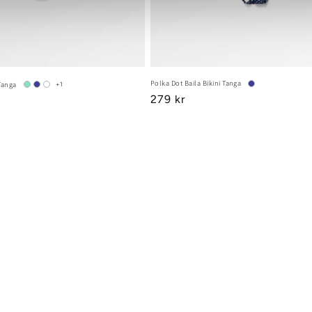
Polka Dot Baila Bikini Tanga
Tanga
+1
Regular
279 kr
price