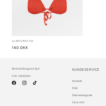
Lyx Bella Bikini Top
140 DKK
Becksöndergaard ApS
KUNDESERVICE
CVR. 26990564
Kontakt
Facebook
Instagram
TikTok
FAQ
Størrelsesguide
Care info