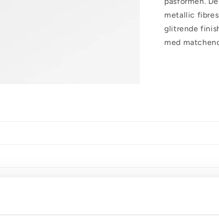
pasformen. Den
metallic fibre
glitrende finis
med matchende