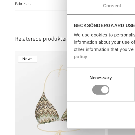
b
Fabrikant
Consent
l
e
c
BECKSÖNDERGAARD USE
o
We use cookies to personalis
n
Relaterede produkter
information about your use of
t
other information that you’ve
e
policy
n
News
News
t
Consent
Necessary
Selection