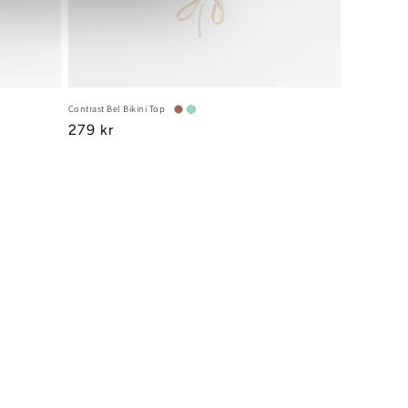
Contrast Bel Bikini Top
Regular
279 kr
price