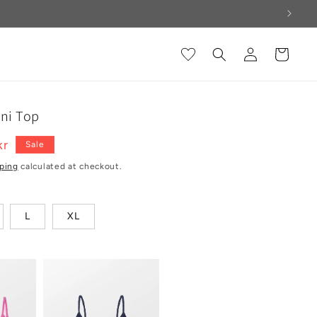
Log
Cart
in
ini Top
kr
Sale
e
ping
calculated at checkout.
L
XL