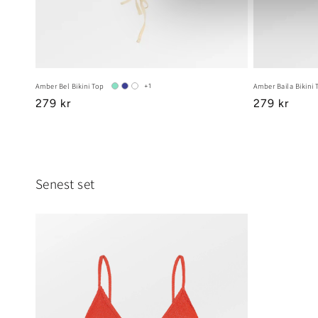
Amber Bel Bikini Top
Amber Baila Bikini 
+1
Regular
279 kr
Regular
279 kr
price
price
Senest set