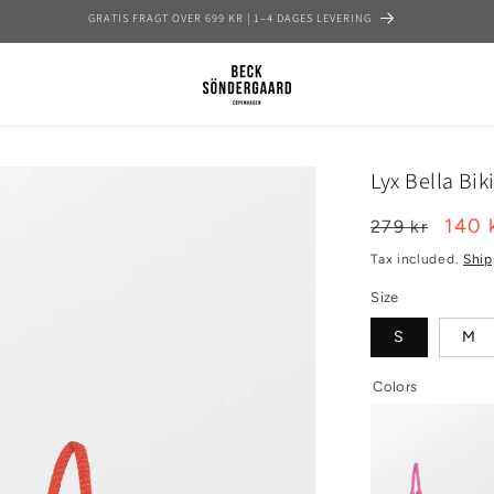
TILMELD DIG HER OG FÅ 15% PÅ DIN FØRSTE ORDRE
Lyx Bella Bik
Regular
Sale
140 
279 kr
price
pric
Tax included.
Ship
Size
S
M
Colors