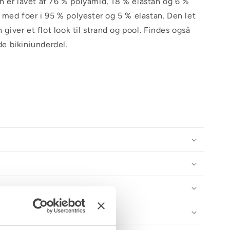
 er lavet af 76 % polyamid, 18 % elastan og 6 %
s med foer i 95 % polyester og 5 % elastan. Den let
h giver et flot look til strand og pool. Findes også
 bikiniunderdel.