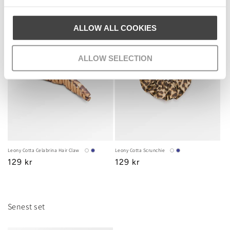
price
price
News
News
ALLOW ALL COOKIES
ALLOW SELECTION
Leony Cotta Celabrina Hair Claw
Leony Cotta Scrunchie
Regular
129 kr
Regular
129 kr
price
price
Senest set