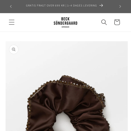
Skip to
GRATIS FRAGT OVER 699 KR | 1–4 DAGES LEVERING
content
Cart
Skip to
product
information