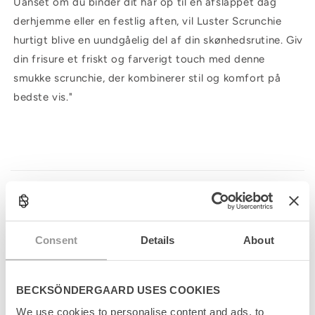
Uanset om du binder dit hår op til en afslappet dag
derhjemme eller en festlig aften, vil Luster Scrunchie
hurtigt blive en uundgåelig del af din skønhedsrutine. Giv
din frisure et friskt og farverigt touch med denne
smukke scrunchie, der kombinerer stil og komfort på
bedste vis."
C
o
l
Produktinformation
l
a
Størrelsesguide
p
Consent
Details
About
s
Levering
i
b
l
Returnering
BECKSÖNDERGAARD USES COOKIES
e
We use cookies to personalise content and ads, to
c