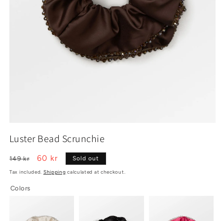
Open
media
Luster Bead Scrunchie
1
in
modal
Regular
Sale
60 kr
149 kr
Sold out
price
price
Tax included.
Shipping
calculated at checkout.
Colors