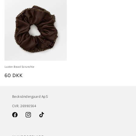
Luster Bead Scrunchie
60 DKK
Becksöndergaard ApS
CVR. 26990564
Facebook
Instagram
TikTok