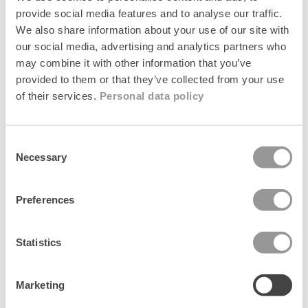
Fabrikant
o
provide social media features and to analyse our traffic.
n
We also share information about your use of our site with
t
our social media, advertising and analytics partners who
e
may combine it with other information that you’ve
n
Relaterede produkter
provided to them or that they’ve collected from your use
t
of their services.
Personal data policy
News
News
Consent
Necessary
Selection
Preferences
Statistics
Marketing
Dotia Luster Celabrina Hair Claw
Dotia Luster Scrunchie
Regular
129 kr
Regular
129 kr