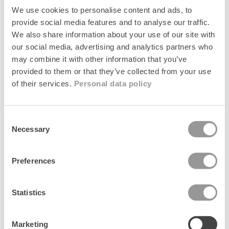
Plaidia Cowea Scarf
Plaidia Cowea Scarf
+1
+1
We use cookies to personalise content and ads, to
Regular
249 kr
Regular
249 kr
provide social media features and to analyse our traffic.
price
price
We also share information about your use of our site with
News
News
our social media, advertising and analytics partners who
may combine it with other information that you’ve
provided to them or that they’ve collected from your use
of their services.
Personal data policy
Consent
Necessary
Selection
Preferences
Flotile Siw Scarf
Plaidia Cowea Scarf
+1
Regular
399 kr
Regular
249 kr
Statistics
price
price
Marketing