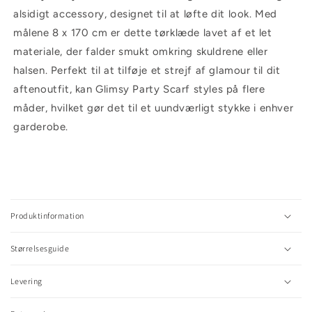
alsidigt accessory, designet til at løfte dit look. Med
målene 8 x 170 cm er dette tørklæde lavet af et let
materiale, der falder smukt omkring skuldrene eller
halsen. Perfekt til at tilføje et strejf af glamour til dit
aftenoutfit, kan Glimsy Party Scarf styles på flere
måder, hvilket gør det til et uundværligt stykke i enhver
garderobe.
C
o
l
Produktinformation
l
a
Størrelsesguide
p
s
Levering
i
b