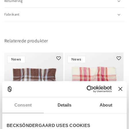
l
Returnering
e
c
Fabrikant
o
n
t
e
n
Relaterede produkter
t
News
News
Consent
Details
About
BECKSÖNDERGAARD USES COOKIES