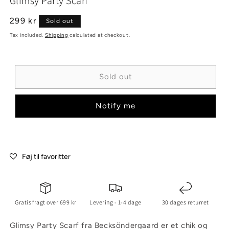
Glimsy Party Scarf
2
1
in
in
modal
modal
Regular
299 kr
Sold out
price
Tax included.
Shipping
calculated at checkout.
Sold out
Notify me
Føj til favoritter
Gratis fragt over 699 kr
Levering - 1-4 dage
30 dages returret
Glimsy Party Scarf fra Becksöndergaard er et chik og