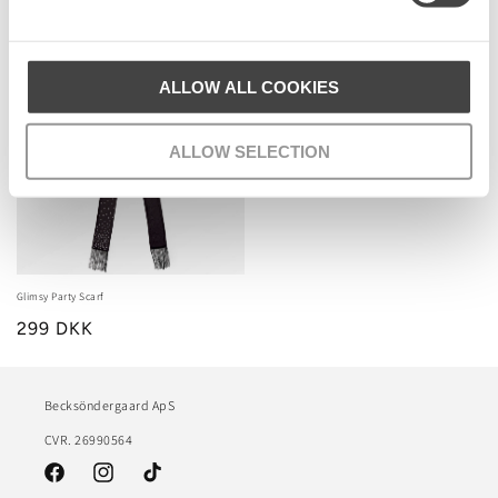
Senest set
ALLOW ALL COOKIES
ALLOW SELECTION
Glimsy Party Scarf
299 DKK
Becksöndergaard ApS
CVR. 26990564
Facebook
Instagram
TikTok