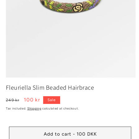
Open
media
Fleuriella Slim Beaded Hairbrace
1
in
modal
Regular
Sale
100 kr
249 kr
Sale
price
price
Tax included.
Shipping
calculated at checkout.
Add to cart - 100 DKK