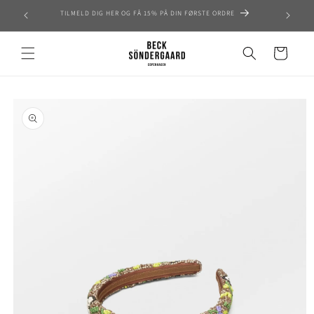
Skip to
TILMELD DIG HER OG FÅ 15% PÅ DIN FØRSTE ORDRE
content
Cart
Skip to
product
information