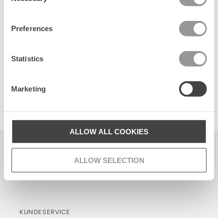
Selection
Preferences
Statistics
Marketing
Fleuriella Slim Beaded Hairbrace
100 DKK
ALLOW ALL COOKIES
Becksöndergaard ApS
ALLOW SELECTION
CVR. 26990564
Facebook
Instagram
TikTok
KUNDESERVICE