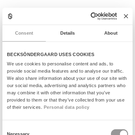
C
o
l
Produktinformation
l
a
Størrelsesguide
Consent
Details
About
p
s
Levering
i
b
BECKSÖNDERGAARD USES COOKIES
l
Returnering
We use cookies to personalise content and ads, to
e
provide social media features and to analyse our traffic.
c
Fabrikant
o
We also share information about your use of our site with
n
our social media, advertising and analytics partners who
t
may combine it with other information that you’ve
e
provided to them or that they’ve collected from your use
n
of their services.
Personal data policy
t
Senest set
Consent
Necessary