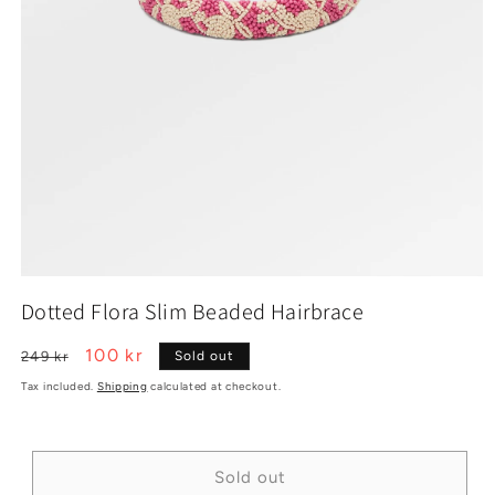
Open
media
Dotted Flora Slim Beaded Hairbrace
1
in
modal
Regular
Sale
100 kr
249 kr
Sold out
price
price
Tax included.
Shipping
calculated at checkout.
Sold out