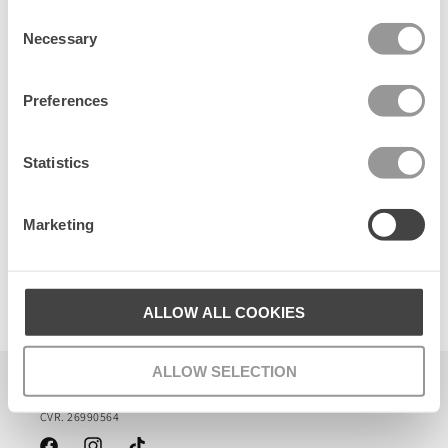
Consent
Senest set
Necessary
Selection
Preferences
Statistics
Marketing
Dotted Flora Slim Beaded Hairbrace
ALLOW ALL COOKIES
100 DKK
ALLOW SELECTION
Becksöndergaard ApS
CVR. 26990564