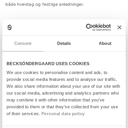
både hverdag og festlige anledninger.
C
o
l
Produktinformation
Consent
Details
About
l
a
Størrelsesguide
p
s
BECKSÖNDERGAARD USES COOKIES
Levering
i
We use cookies to personalise content and ads, to
b
provide social media features and to analyse our traffic.
l
Returnering
e
We also share information about your use of our site with
c
our social media, advertising and analytics partners who
Fabrikant
o
may combine it with other information that you’ve
n
provided to them or that they’ve collected from your use
t
of their services.
Personal data policy
e
n
t