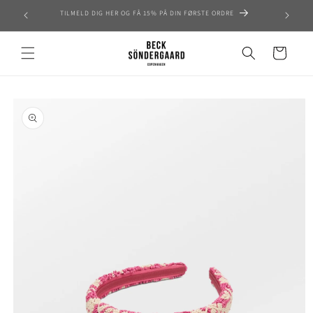
Skip to
TILMELD DIG HER OG FÅ 15% PÅ DIN FØRSTE ORDRE
content
Cart
Skip to
product
information