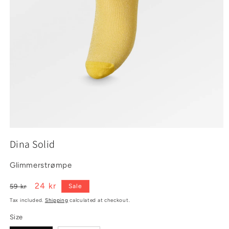
Open
media
Dina Solid
1
in
modal
Glimmerstrømpe
Regular
Sale
24 kr
59 kr
Sale
price
price
Tax included.
Shipping
calculated at checkout.
Size