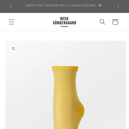
Skip to
TILMELD DIG HER OG FÅ 15% PÅ DIN FØRSTE ORDRE
content
Cart
Skip to
product
information