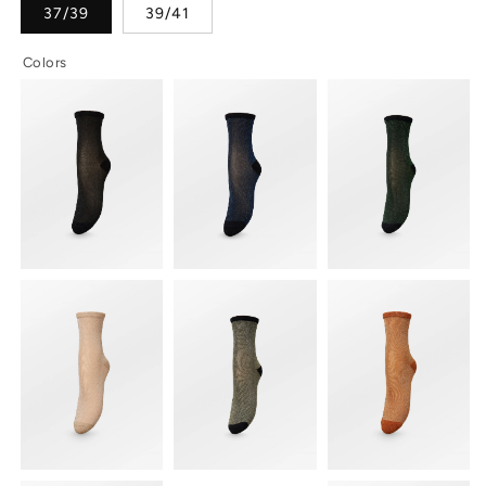
37/39
39/41
Colors