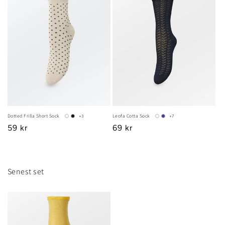
Dotted Frilla Short Sock
Leofa Cotta Sock
+3
+7
Regular
59 kr
Regular
69 kr
price
price
Senest set