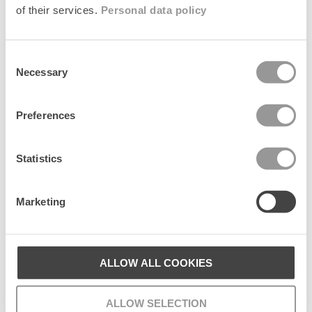
c
Fabrikant
of their services.
Personal data policy
o
n
t
e
Consent
n
Necessary
Selection
t
Senest set
Preferences
Statistics
Marketing
ALLOW ALL COOKIES
Cashma Small Scarf
ALLOW SELECTION
240 DKK