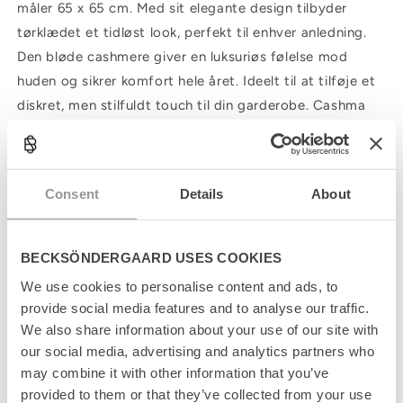
måler 65 x 65 cm. Med sit elegante design tilbyder
tørklædet et tidløst look, perfekt til enhver anledning.
Den bløde cashmere giver en luksuriøs følelse mod
huden og sikrer komfort hele året. Ideelt til at tilføje et
diskret, men stilfuldt touch til din garderobe. Cashma
Small Scarf er en uundgåelig accessory i garderoben.
Consent
Details
About
C
o
l
Produktinformation
BECKSÖNDERGAARD USES COOKIES
l
a
We use cookies to personalise content and ads, to
Størrelsesguide
p
provide social media features and to analyse our traffic.
s
We also share information about your use of our site with
Levering
i
b
our social media, advertising and analytics partners who
l
Returnering
may combine it with other information that you’ve
e
provided to them or that they’ve collected from your use