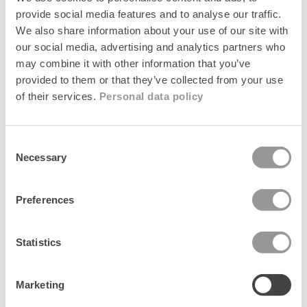
price
price
provide social media features and to analyse our traffic.
News
News
We also share information about your use of our site with
our social media, advertising and analytics partners who
may combine it with other information that you’ve
provided to them or that they’ve collected from your use
of their services.
Personal data policy
Consent
Necessary
Selection
Preferences
Grid Josie Bag
Grid Josie Bag
+1
+1
Regular
699 kr
Regular
699 kr
price
price
Statistics
Senest set
Marketing