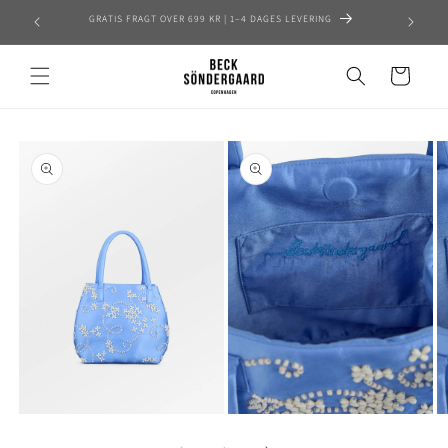
Skip to
GRATIS FRAGT OVER 699 KR | 1–4 DAGES LEVERING
content
Cart
Skip to
product
information
Open
Open
O
media
media
m