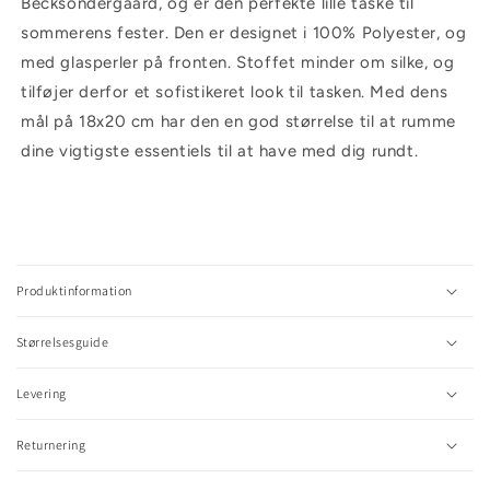
Becksöndergaard, og er den perfekte lille taske til
sommerens fester. Den er designet i 100% Polyester, og
med glasperler på fronten. Stoffet minder om silke, og
tilføjer derfor et sofistikeret look til tasken. Med dens
mål på 18x20 cm har den en god størrelse til at rumme
dine vigtigste essentiels til at have med dig rundt.
C
o
l
Produktinformation
l
a
Størrelsesguide
p
s
Levering
i
b
l
Returnering
e
c