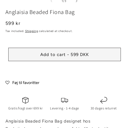
1
2
3
of
1
/
3
in
in
in
modal
modal
m
Anglaisia Beaded Fiona Bag
Regular
599 kr
price
Tax included.
Shipping
calculated at checkout.
Add to cart - 599 DKK
Føj til favoritter
Gratis fragt over 699 kr
Levering - 1-4 dage
30 dages returret
Anglaisia Beaded Fiona Bag designet hos