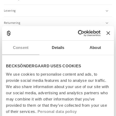
p
s
Levering
i
b
l
Returnering
e
c
Fabrikant
o
n
Consent
Details
About
t
e
n
Relaterede produkter
t
BECKSÖNDERGAARD USES COOKIES
We use cookies to personalise content and ads, to
News
News
provide social media features and to analyse our traffic.
We also share information about your use of our site with
our social media, advertising and analytics partners who
may combine it with other information that you’ve
provided to them or that they’ve collected from your use
of their services.
Personal data policy