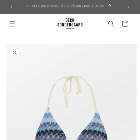
Skip to
TILMELD DIG HER OG FÅ 15% PÅ DIN FØRSTE ORDRE
content
Cart
Skip to
product
information