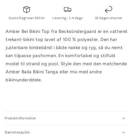
Gratis fragt over 699 kr
Levering - 1-4 dage
30 dages returret
Amber Bel Bikini Top fra Becksöndergaard er en vatteret
trekant-bikini top lavet af 100 % polyester. Den har
justerbare bindebånd i både nakke og ryg, så du nemt
kan tilpasse pasformen. En komfortabel og stilfuld
model til strand og pool. Style den med den matchende
Amber Baila Bikini Tanga eller mix med andre
bikiniunderddele.
C
o
l
Produktinformation
l
a
Størrelsesguide