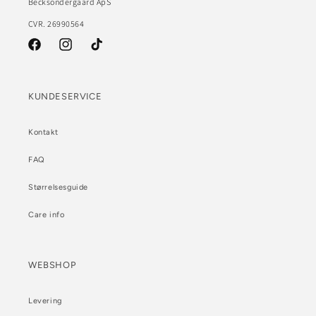
Becksöndergaard ApS
CVR. 26990564
Facebook
Instagram
TikTok
KUNDESERVICE
Kontakt
FAQ
Størrelsesguide
Care info
WEBSHOP
Levering