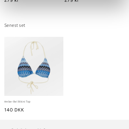
Regular
279 kr
Regular
279 kr
price
price
Senest set
Amber Bel Bikini Top
140 DKK