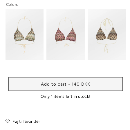
or
or
or
Colors
unavailable
unavailable
unavailable
Add to cart - 140 DKK
Only 1 items left in stock!
Føj til favoritter