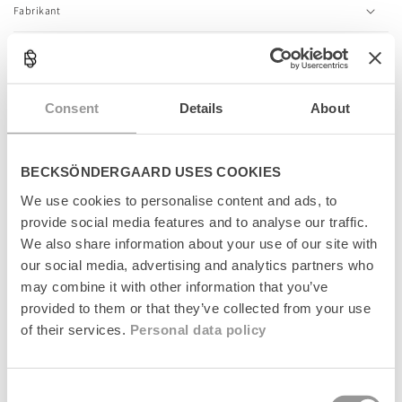
c
Fabrikant
o
n
t
e
n
Relaterede produkter
Consent
Details
About
t
News
News
BECKSÖNDERGAARD USES COOKIES
We use cookies to personalise content and ads, to
provide social media features and to analyse our traffic.
We also share information about your use of our site with
our social media, advertising and analytics partners who
may combine it with other information that you’ve
provided to them or that they’ve collected from your use
of their services.
Personal data policy
Suede Bailie Bag
Suede Bailie Bag
Consent
Regular
1.499 kr
Regular
1.499 kr