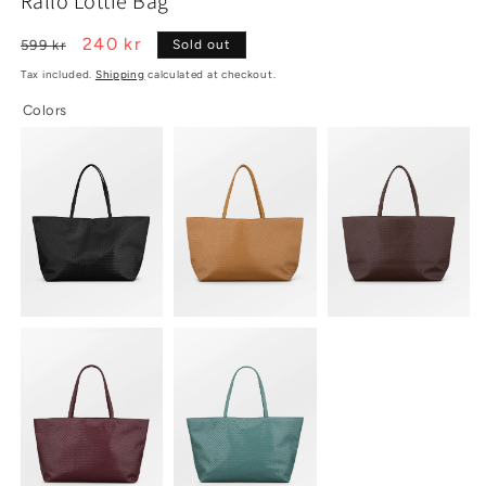
Rallo Lottie Bag
1
2
in
in
modal
modal
Regular
Sale
240 kr
599 kr
Sold out
price
price
Tax included.
Shipping
calculated at checkout.
Colors