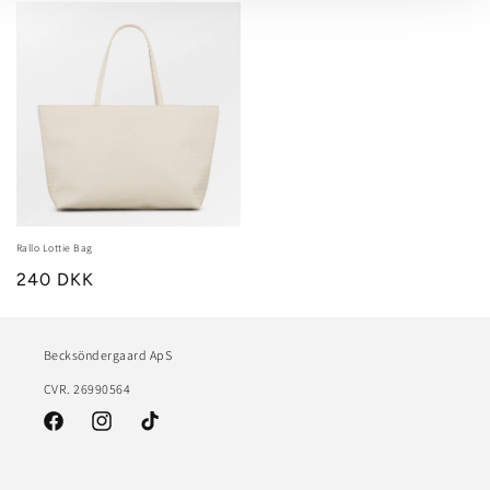
Rallo Lottie Bag
240 DKK
Becksöndergaard ApS
CVR. 26990564
Facebook
Instagram
TikTok