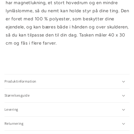
har magnetlukning, et stort hovedrum og en mindre
lynlåslomme, så du nemt kan holde styr på dine ting. Den
er foret med 100 % polyester, som beskytter dine
ejendele, og kan bæres både i hånden og over skulderen,
så du kan tilpasse den til din dag. Tasken måler 40 x 30
cm og fås i flere farver.
C
o
l
Produktinformation
l
a
Størrelsesguide
p
s
Levering
i
b
l
Returnering
e