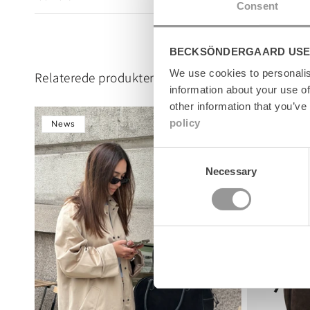
l
Consent
e
c
BECKSÖNDERGAARD USE
o
n
We use cookies to personalis
Relaterede produkter
t
information about your use of
e
other information that you’ve
n
policy
News
News
t
Consent
Necessary
Selection