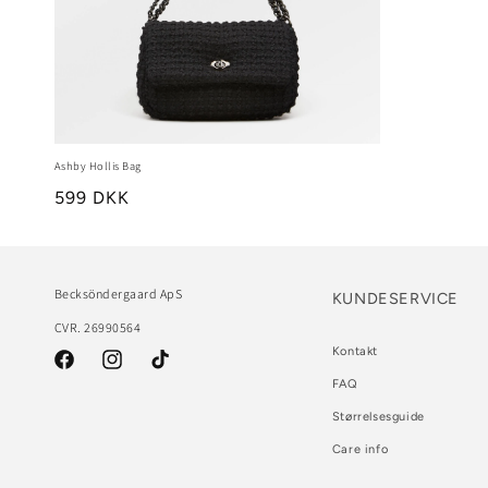
Ashby Hollis Bag
599 DKK
Becksöndergaard ApS
KUNDESERVICE
CVR. 26990564
Kontakt
Facebook
Instagram
TikTok
FAQ
Størrelsesguide
Care info