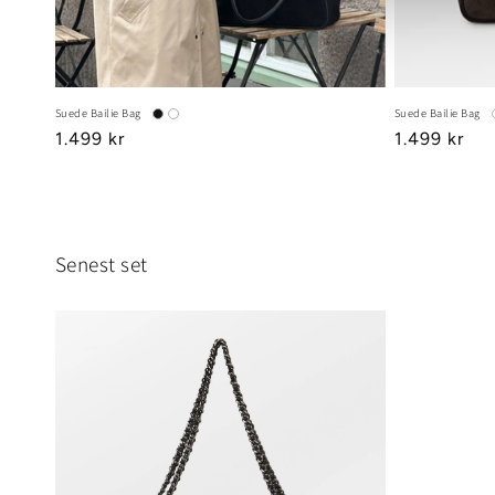
Suede Bailie Bag
Suede Bailie Bag
Regular
1.499 kr
Regular
1.499 kr
price
price
Senest set