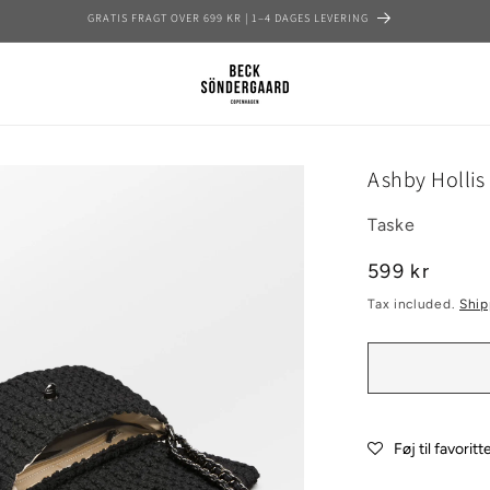
GRATIS FRAGT OVER 699 KR | 1–4 DAGES LEVERING
Ashby Hollis
Taske
Regular
599 kr
price
Tax included.
Ship
Føj til favoritt