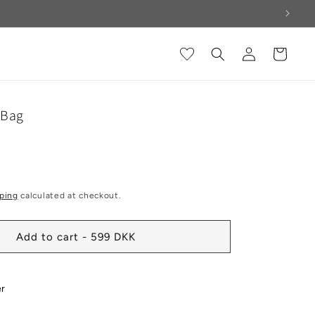
Log
Cart
in
 Bag
ping
calculated at checkout.
Add to cart - 599 DKK
er