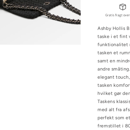
Gratis fragt over
Ashby Hollis B
taske i et fin
funktionalite
tasken et rum
samt en mindre
andre småting.
elegant touch,
tasken komfort
hvilket gør den
Taskens klassi
med alt fra af
perfekt som et
fremstillet i 