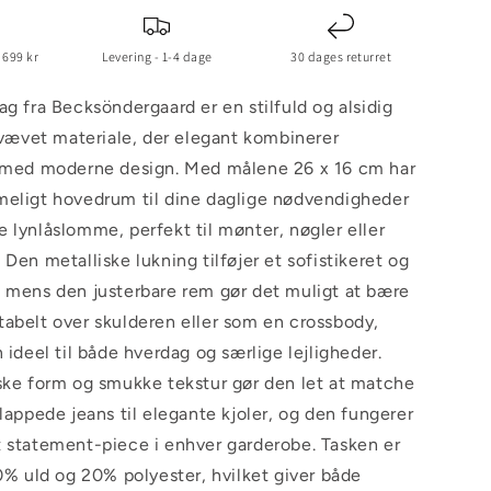
 699 kr
Levering - 1-4 dage
30 dages returret
ag fra Becksöndergaard er en stilfuld og alsidig
t vævet materiale, der elegant kombinerer
t med moderne design. Med målene 26 x 16 cm har
meligt hovedrum til dine daglige nødvendigheder
 lynlåslomme, perfekt til mønter, nøgler eller
 Den metalliske lukning tilføjer et sofistikeret og
 mens den justerbare rem gør det muligt at bære
abelt over skulderen eller som en crossbody,
 ideel til både hverdag og særlige lejligheder.
ske form og smukke tekstur gør den let at matche
slappede jeans til elegante kjoler, og den fungerer
 statement-piece i enhver garderobe. Tasken er
80% uld og 20% polyester, hvilket giver både