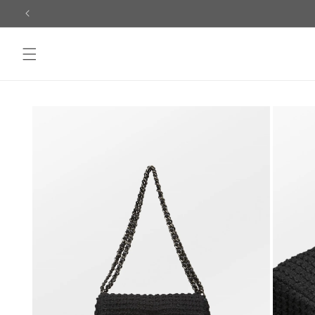
Skip to
content
Skip to
product
information