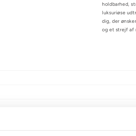
holdbarhed, st
luksuriøse udt
dig, der ønsker
og et strejf a