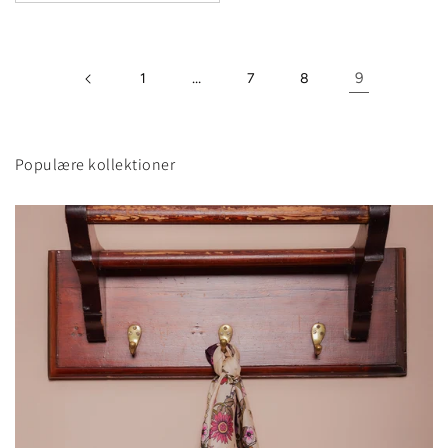
…
9
1
7
8
Populære kollektioner