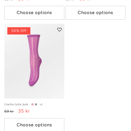
price
price
price
price
Choose options
Choose options
50% Off
Crochia Cotta Sock
+2
Regular
Sale
35 kr
69 kr
price
price
Choose options