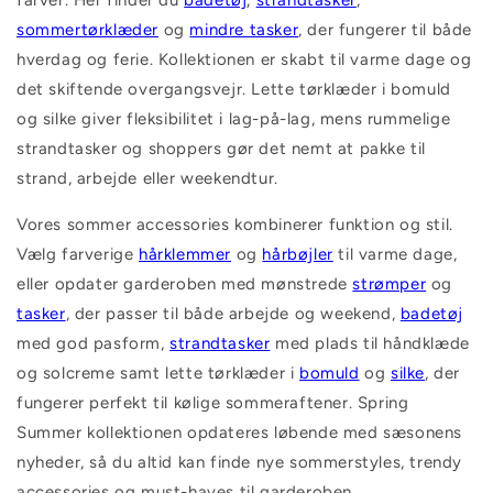
farver. Her finder du
badetøj
,
strandtasker
,
sommertørklæder
og
mindre tasker
, der fungerer til både
hverdag og ferie. Kollektionen er skabt til varme dage og
det skiftende overgangsvejr. Lette tørklæder i bomuld
og silke giver fleksibilitet i lag-på-lag, mens rummelige
strandtasker og shoppers gør det nemt at pakke til
strand, arbejde eller weekendtur.
Vores sommer accessories kombinerer funktion og stil.
Vælg farverige
hårklemmer
og
hårbøjler
til varme dage,
eller opdater garderoben med mønstrede
strømper
og
tasker
, der passer til både arbejde og weekend,
badetøj
med god pasform,
strandtasker
med plads til håndklæde
og solcreme samt lette tørklæder i
bomuld
og
silke
, der
fungerer perfekt til kølige sommeraftener. Spring
Summer kollektionen opdateres løbende med sæsonens
nyheder, så du altid kan finde nye sommerstyles, trendy
accessories og must-haves til garderoben.