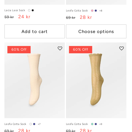
Lacia Lace Sock
Leofa Cotta Sock
+8
Regular
Sale
24 kr
Regular
Sale
28 kr
59 kr
69 kr
price
price
price
price
Add to cart
Choose options
60% Off
60% Off
Leofa Cotta Sock
Leofa Cotta Sock
+7
+9
Regular
Sale
28 kr
Regular
Sale
28 kr
69 kr
69 kr