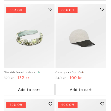
60% Off
60% Off
Olina Wide Beaded Hairbrace
Corduroy Malvi Cap
Regular
Sale
132 kr
Regular
Sale
100 kr
329 kr
249 kr
price
price
price
price
Add to cart
Add to cart
60% Off
60% Off