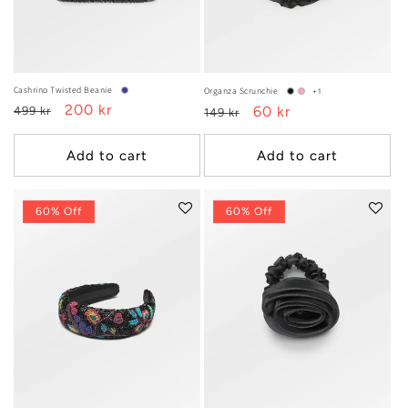
:
Cashrino Twisted Beanie
Organza Scrunchie
+1
Regular
Sale
200 kr
Regular
Sale
60 kr
499 kr
149 kr
price
price
price
price
Add to cart
Add to cart
60% Off
60% Off