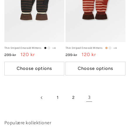
Thin Striped Emerald Mittens
Thin Striped Emerald Mittens
+4
+4
Regular
Sale
120 kr
Regular
Sale
120 kr
299 kr
299 kr
price
price
price
price
Choose options
Choose options
3
1
2
Populære kollektioner